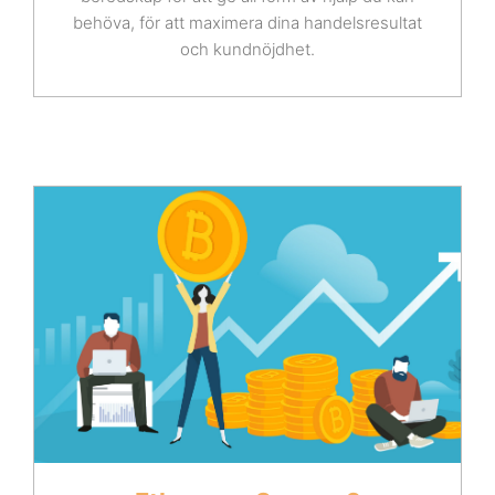
behöva, för att maximera dina handelsresultat
och kundnöjdhet.