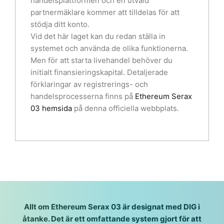
handelsplattformen och en utvald
partnermäklare kommer att tilldelas för att
stödja ditt konto.
Vid det här laget kan du redan ställa in
systemet och använda de olika funktionerna.
Men för att starta livehandel behöver du
initialt finansieringskapital. Detaljerade
förklaringar av registrerings- och
handelsprocesserna finns på
Ethereum Serax
03
hemsida
på denna officiella webbplats.
Allt om Ethereum Serax 03 är designat med DIG i
åtanke. Det är ett omfattande system gjort för att