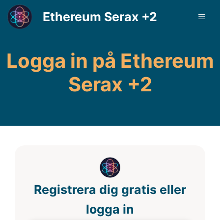
Hoppa
Ethereum Serax +2
ME
till
innehåll
Logga in på Ethereum
Serax +2
Registrera dig gratis eller
logga in