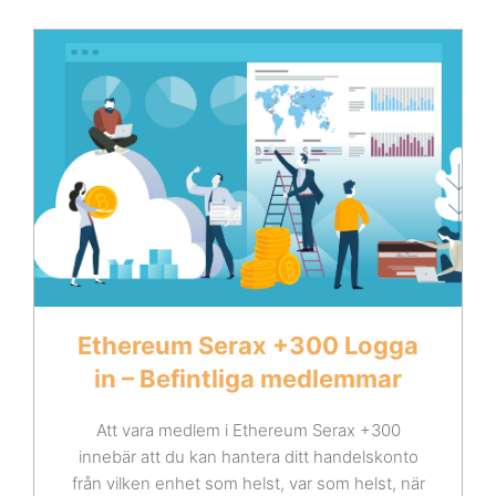
Ethereum Serax +300 Logga
in – Befintliga medlemmar
Att vara medlem i Ethereum Serax +300
innebär att du kan hantera ditt handelskonto
från vilken enhet som helst, var som helst, när