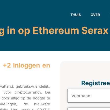
THUIS
OVER
g in op Ethereum Serax
x +2 Inloggen en
Registree
ttend, gebruiksvriendelijk,
rm voor cryptocurrency. De
door altijd op de hoogte te
kkelingen, de nieuwste
nzicht. Het wordt u GRATIS