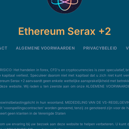
Ethereum Serax +2
ACT
ALGEMENE VOORWAARDEN
PRIVACYBELEID
V
 handelen in forex, CFD's en cryptocurrencies is zeer speculatief, brengt r
e kapitaal verliest. Speculeer daarom niet met kapitaal dat u zich niet kunt ve
Ethereum Serax +2 aanvaardt geen enkele wettelijke aansprakelijkheid met betrekk
op deze website. Wij raden u ten zeerste aan om onze ALGEMENE VOORWAARD
enswinstbelastingplicht in hun woonland. MEDEDELING VAN DE VS-REGELGEVING: 
dit 'voorspellingscontracten' worden genoemd, tenzij ze genoteerd zijn voor d
teert geen klanten in de Verenigde Staten
 uw ervaring bij uw bezoek aan deze website te helpen verbeteren. U kunt d