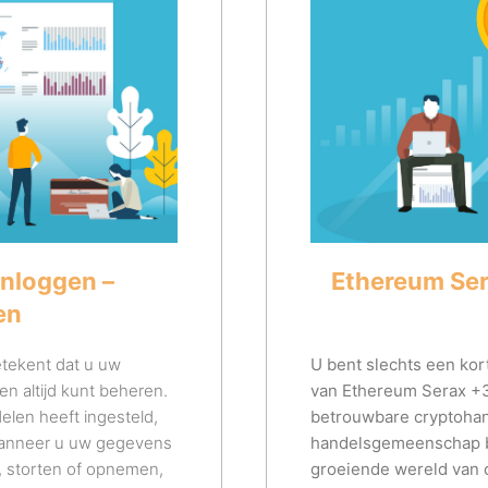
nloggen –
Ethereum Ser
en
etekent dat u uw
U bent slechts een kor
en altijd kunt beheren.
van Ethereum Serax +
elen heeft ingesteld,
betrouwbare cryptohand
. Wanneer u uw gegevens
handelsgemeenschap be
en, storten of opnemen,
groeiende wereld van c