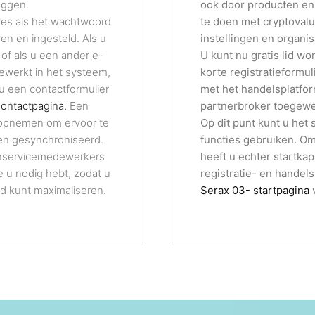
oggen.
ook door producten en
res als het wachtwoord
te doen met cryptovalu
ven en ingesteld. Als u
instellingen en organi
of als u een ander e-
U kunt nu gratis lid w
jgewerkt in het systeem,
korte registratieformu
u een contactformulier
met het handelsplatfo
ontactpagina.
Een
partnerbroker toegew
 opnemen om ervoor te
Op dit punt kunt u het
en gesynchroniseerd.
functies gebruiken. O
enservicemedewerkers
heeft u echter startkap
ie u nodig hebt, zodat u
registratie- en handel
d kunt maximaliseren.
Serax 03-
startpagina
v