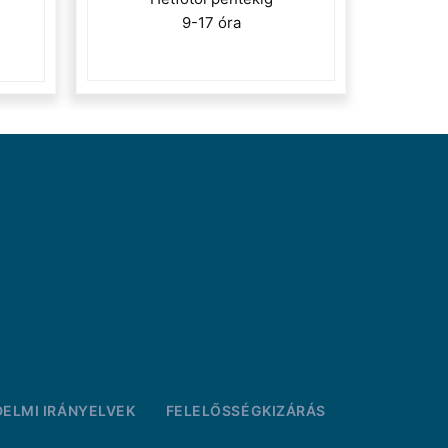
9-17 óra
ELMI IRÁNYELVEK
FELELŐSSÉGKIZÁRÁS