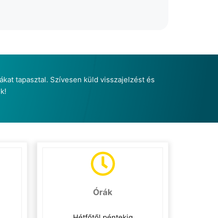
ákat tapasztal. Szívesen küld visszajelzést és
k!
Órák
Hétfőtől péntekig