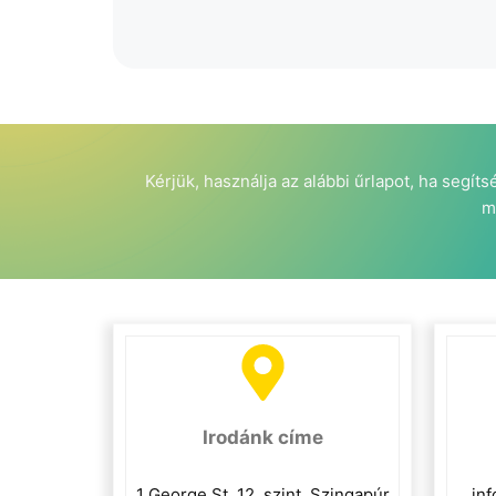
Kérjük, használja az alábbi űrlapot, ha segít
m
Irodánk címe
1 George St, 12. szint, Szingapúr
in