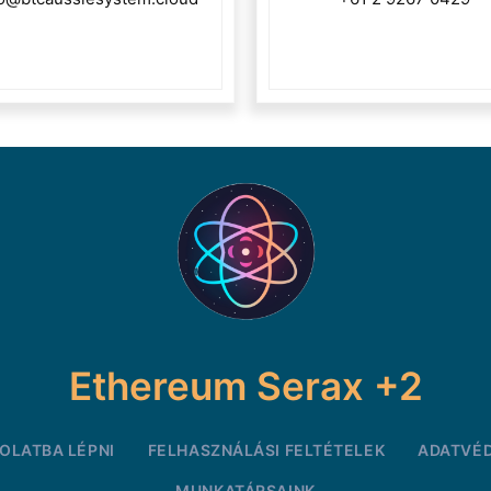
Ethereum Serax +2
OLATBA LÉPNI
FELHASZNÁLÁSI FELTÉTELEK
ADATVÉD
MUNKATÁRSAINK