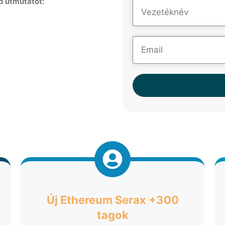
id útmutatót:
Új Ethereum Serax +300
tagok