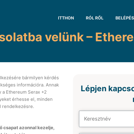
ITTHON
RÓL RŐL
BELÉPÉS
solatba velünk – Ether
elkezésére bármilyen kérdés
kséges információra. Annak
Lépjen kapcso
y a Ethereum Serax +2
yeket érhesse el, minden
l rendelkezésre.
 csapat azonnal kezelje,