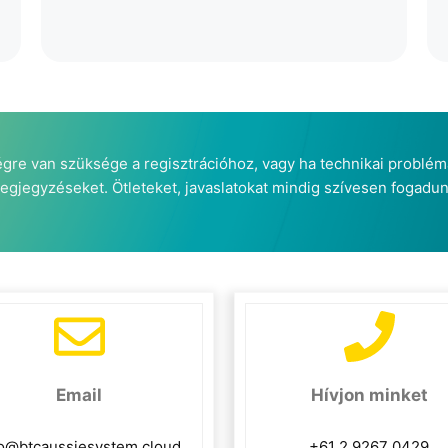
ségre van szüksége a regisztrációhoz, vagy ha technikai problém
egjegyzéseket. Ötleteket, javaslatokat mindig szívesen fogadun
Email
Hívjon minket
fo@btcaussiesystem.cloud
+61 2 9267 0429