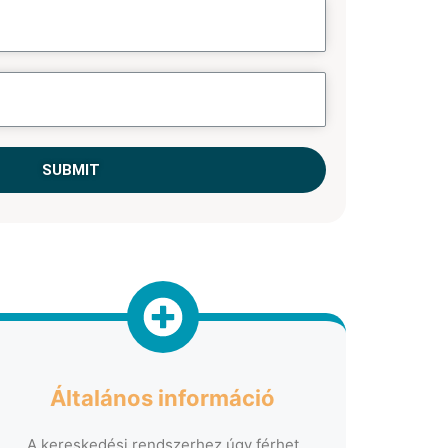
SUBMIT
Általános információ
A kereskedési rendszerhez úgy férhet