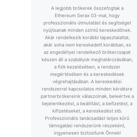
A legjobb brókerek összefogtak a
Ethereum Serax 03-mal, hogy
professzionális útmutatást és segítséget
nyújtsanak minden szintű kereskedőnek.
Akár rendelkezik korábbi tapasztalattal,
akár soha nem kereskedett korábban, ez
az engedéllyel rendelkező brókercsapat
készen áll a szabályok meghatározásában,
a fiók kezelésében, a rendszer
megértésében és a kereskedések
végrehajtásában. A kereskedési
rendszerrel kapcsolatos minden kérdésre
partnerbrókereink válaszolnak, beleértve a
bejelentkezést, a beállítást, a befizetést, a
kifizetéseket, a kereskedést stb.
Professzionális tanácsadást teljes körű
támogatási rendszerünk részeként,
ingyenesen biztosítunk Önnek!