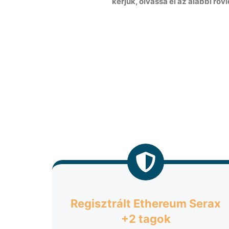
kérjük, olvassa el az alábbi röv
Regisztrált Ethereum Serax
+2 tagok