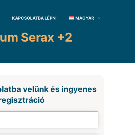
KAPCSOLATBA LÉPNI
MAGYAR
eum Serax +2
latba velünk és ingyenes
regisztráció