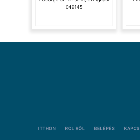
049145
ITTHON
RÓL RŐL
BELÉPÉS
KAPCS