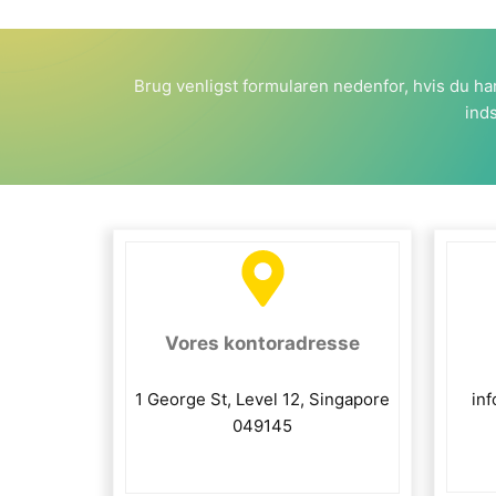
Brug venligst formularen nedenfor, hvis du har
ind
Vores kontoradresse
1 George St, Level 12, Singapore
in
049145