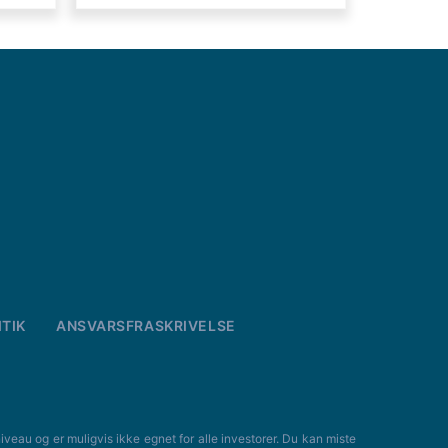
TIK
ANSVARSFRASKRIVELSE
u og er muligvis ikke egnet for alle investorer. Du kan miste