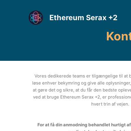
Hop
til
Ethereum Serax +2
indhold
Kont
Vores dedikerede teams er tilgængelige til at
løse enhver bekymring og give alle oplysninger,
at gøre det og sikre, at du får den bedste oplev
ved at bruge Ethereum Serax +2, er professione
hvert trin af vejen.
For at få din anmodning behandlet hurtigt af