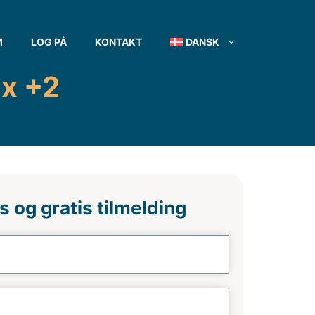
M
LOG PÅ
KONTAKT
DANSK
ax +2
s og gratis tilmelding