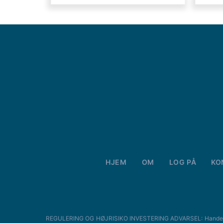
HJEM
OM
LOG PÅ
KO
REGULERING OG HØJRISIKO INVESTERING ADVARSEL: Handel med For