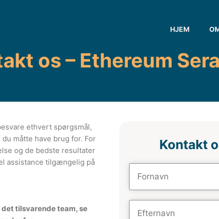
HJEM
O
akt os – Ethereum Ser
 besvare ethvert spørgsmål,
 du måtte have brug for. For
Kontakt o
else og de bedste resultater
l assistance tilgængelig på
 det tilsvarende team, se