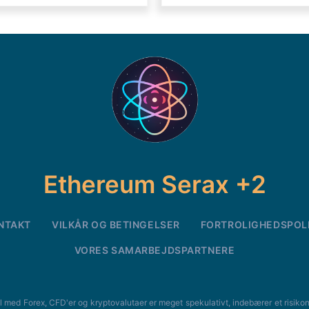
Ethereum Serax +2
NTAKT
VILKÅR OG BETINGELSER
FORTROLIGHEDSPOLI
VORES SAMARBEJDSPARTNERE
ex, CFD'er og kryptovalutaer er meget spekulativt, indebærer et risikonivea