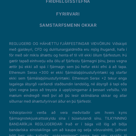
FRIÐHELGISSTEFNA
FYRIRVARI
SAMSTARFSMENN OKKAR
REGLUGERÐ OG HÁHÆTTU FJÁRFESTINGAR VIÐVÖRUN: Viðskipti
með gjaldeyri, CFD og dulritunargjaldmiðla eru mjög íhugandi, hafa í
för með sér mikla áhættu og henta ef til vill ekki öllum fjárfestum. Þú
gætir tapað einhverju eða öllu af fjárfestu fjármagni þínu, þess vegna
ættir þú ekki að spá í fjármagn sem þú hefur ekki efni á að tapa.
Ethereum Serax +300 er ekki fjármálaþjónustufyrirtæki og starfar
ekki sem fjármálaþjónustufyrirtæki. Ethereum Serax +2 tekur enga
lagalega ábyrgð varðandi staðbundin landslög, né ábyrgð á tapi eða
tjóni vegna þess að treysta á upplýsingarnar á þessari vefsíðu. Við
mælum eindregið með því að þú lesir skilmálana okkar og allar
síðurnar með áhættufyrirvari áður en þú fjárfestir.
Viðskiptavinir verða að vera meðvitaðir um hvers kyns
fjármagnstekjuskattsskyldu sína í búsetulandi sínu. TILKYNNING
BANDARÍKJA REGLUGERÐAR: Það er í bága við lög að biðja
bandaríska einstaklinga um að kaupa og selja vöruvalrétti, jafnvel
þótt þeir séu kallaðir „spásamningar“ nema þeir séu skráðir til