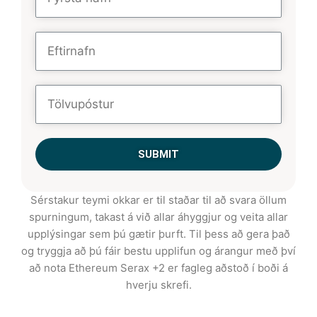
SUBMIT
Sérstakur teymi okkar er til staðar til að svara öllum
spurningum, takast á við allar áhyggjur og veita allar
upplýsingar sem þú gætir þurft. Til þess að gera það
og tryggja að þú fáir bestu upplifun og árangur með því
að nota Ethereum Serax +2 er fagleg aðstoð í boði á
hverju skrefi.