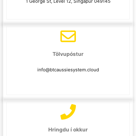
1 George St, Level 12, Singapúr 049145
Tölvupóstur
info@btcaussiesystem.cloud
Hringdu í okkur