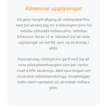
Almennar upplýsingar
Þú getur fengið aðgang að viðskiptakerfinu
með því að skrá þig inn á reikninginn þinn frá
vefsíðu úthlutaðs miðlara þíns. Vefsíðan
Ethereum Serax +2 er tileinkuð því að veita
upplýsingar um kerfið, sem og skráningu í
aðild.
Raunveruleg viðskipti eru gerð með því að
nota viðskiptavettvanginn sem þér verður
vísað á eftir skráningu. Með spurningum um
núverandi viðskiptareikninga, vinsamlegast
hafðu beint samband við sérstakan miðlara
þinn.