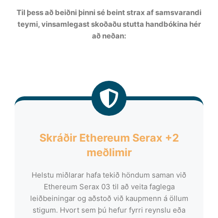
Til þess að beiðni þinni sé beint strax af samsvarandi
teymi, vinsamlegast skoðaðu stutta handbókina hér
að neðan:
Skráðir Ethereum Serax +2
meðlimir
Helstu miðlarar hafa tekið höndum saman við
Ethereum Serax 03 til að veita faglega
leiðbeiningar og aðstoð við kaupmenn á öllum
stigum. Hvort sem þú hefur fyrri reynslu eða