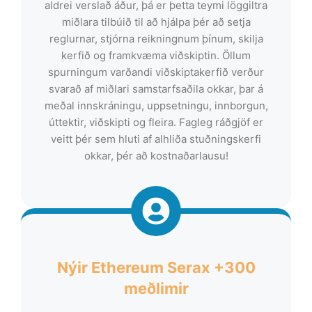
aldrei verslað áður, þá er þetta teymi löggiltra
miðlara tilbúið til að hjálpa þér að setja
reglurnar, stjórna reikningnum þínum, skilja
kerfið og framkvæma viðskiptin. Öllum
spurningum varðandi viðskiptakerfið verður
svarað af miðlari samstarfsaðila okkar, þar á
meðal innskráningu, uppsetningu, innborgun,
úttektir, viðskipti og fleira. Fagleg ráðgjöf er
veitt þér sem hluti af alhliða stuðningskerfi
okkar, þér að kostnaðarlausu!
Nýir Ethereum Serax +300
meðlimir