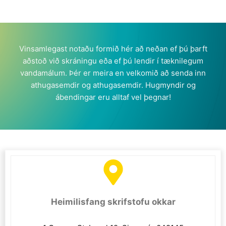
Vinsamlegast notaðu formið hér að neðan ef þú þarft
aðstoð við skráningu eða ef þú lendir í tæknilegum
vandamálum. Þér er meira en velkomið að senda inn
athugasemdir og athugasemdir. Hugmyndir og
ábendingar eru alltaf vel þegnar!
Heimilisfang skrifstofu okkar