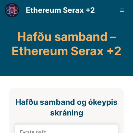
Skip
Ethereum Serax +2
ME
to
content
Hafðu samband –
Ethereum Serax +2
Hafðu samband og ókeypis
skráning