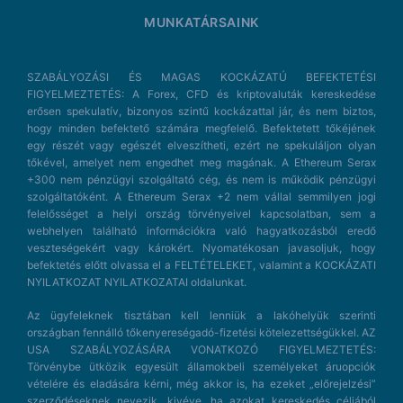
MUNKATÁRSAINK
SZABÁLYOZÁSI ÉS MAGAS KOCKÁZATÚ BEFEKTETÉSI
FIGYELMEZTETÉS: A Forex, CFD és kriptovaluták kereskedése
erősen spekulatív, bizonyos szintű kockázattal jár, és nem biztos,
hogy minden befektető számára megfelelő. Befektetett tőkéjének
egy részét vagy egészét elveszítheti, ezért ne spekuláljon olyan
tőkével, amelyet nem engedhet meg magának. A Ethereum Serax
+300 nem pénzügyi szolgáltató cég, és nem is működik pénzügyi
szolgáltatóként. A Ethereum Serax +2 nem vállal semmilyen jogi
felelősséget a helyi ország törvényeivel kapcsolatban, sem a
webhelyen található információkra való hagyatkozásból eredő
veszteségekért vagy károkért. Nyomatékosan javasoljuk, hogy
befektetés előtt olvassa el a FELTÉTELEKET, valamint a KOCKÁZATI
NYILATKOZAT NYILATKOZATAI oldalunkat.
Az ügyfeleknek tisztában kell lenniük a lakóhelyük szerinti
országban fennálló tőkenyereségadó-fizetési kötelezettségükkel. AZ
USA SZABÁLYOZÁSÁRA VONATKOZÓ FIGYELMEZTETÉS:
Törvénybe ütközik egyesült államokbeli személyeket áruopciók
vételére és eladására kérni, még akkor is, ha ezeket „előrejelzési”
szerződéseknek nevezik, kivéve, ha azokat kereskedés céljából