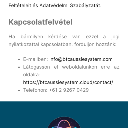
Feltételeit és
Adatvédelmi Szabályzatát
.
Kapcsolatfelvétel
Ha bármilyen kérdése van ezzel a jogi
nyilatkozattal kapcsolatban, forduljon hozzánk:
E-mailben:
info@btcaussiesystem.com
Látogasson el weboldalunkon erre az
oldalra:
https://btcaussiesystem.cloud/contact/
Telefonon: +61 2 9267 0429