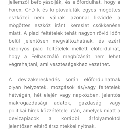
jellemzői befolyásolják, és előfordulhat, hogy a
Forex, CFD-k és kriptovaluták egyes mögöttes
eszközei nem válnak azonnal likviddé a
mögöttes eszköz iránti kereslet csökkenése
miatt. A piaci feltételek tehát nagyon rövid időn
belül jelentősen megváltozhatnak, és ezért
bizonyos piaci feltételek mellett előfordulhat,
hogy a Felhasználó megbízását nem lehet
végrehajtani, ami veszteségekhez vezethet.
A devizakereskedés során előfordulhatnak
olyan helyzetek, mozgások és/vagy feltételek
hétvégén, hét elején vagy napközben, jelentős
makrogazdasági adatok, gazdasági vagy
politikai hírek közzététele után, amelyek miatt a
devizapiacok a korábbi árfolyamoktól
jelentősen eltérő árszintekkel nyitnak.