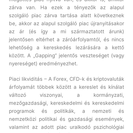
zárva van. Ha ezek a tényezők az alapul
szolgáló piac zárva tartása alatt következnek
be, akkor az alapul szolgáló piac újranyitásakor
az ár (és így a mi származtatott árunk)
jelentősen eltérhet a záróárfolyamtól, és nincs
lehetőség a kereskedés lezárására a kettő
között. A „Gapping” jelentős veszteséget (vagy
nyereséget) eredményezhet.
Piaci likviditás – A Forex, CFD-k és kriptovaluták
árfolyamát többek között a kereslet és kínálat
változó viszonyai, a kormányzati,
mezőgazdasági, kereskedelmi és kereskedelmi
programok és politikák, a nemzeti és
nemzetközi politikai és gazdasági események,
valamint az adott piac uralkodó pszichológiai