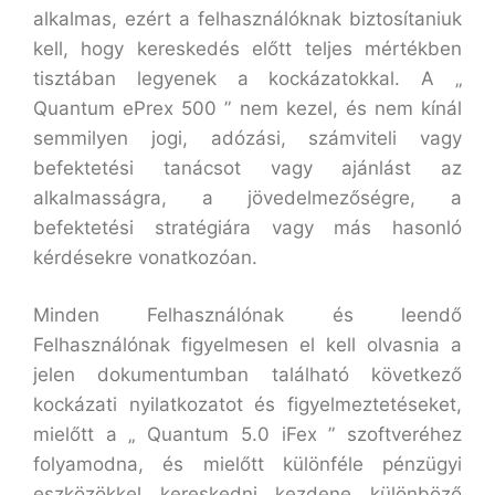
alkalmas, ezért a felhasználóknak biztosítaniuk
kell, hogy kereskedés előtt teljes mértékben
tisztában legyenek a kockázatokkal. A „
Quantum ePrex 500 ” nem kezel, és nem kínál
semmilyen jogi, adózási, számviteli vagy
befektetési tanácsot vagy ajánlást az
alkalmasságra, a jövedelmezőségre, a
befektetési stratégiára vagy más hasonló
kérdésekre vonatkozóan.
Minden Felhasználónak és leendő
Felhasználónak figyelmesen el kell olvasnia a
jelen dokumentumban található következő
kockázati nyilatkozatot és figyelmeztetéseket,
mielőtt a „ Quantum 5.0 iFex ” szoftveréhez
folyamodna, és mielőtt különféle pénzügyi
eszközökkel kereskedni kezdene különböző