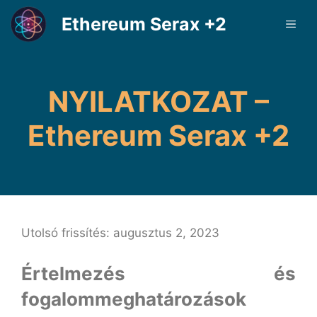
Kilépés
Ethereum Serax +2
ME
a
tartalomba
NYILATKOZAT –
Ethereum Serax +2
Utolsó frissítés: augusztus 2, 2023
Értelmezés és
fogalommeghatározások