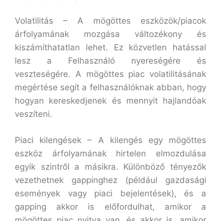
Volatilitás – A mögöttes eszközök/piacok
árfolyamának mozgása változékony és
kiszámíthatatlan lehet. Ez közvetlen hatással
lesz a Felhasználó nyereségére és
veszteségére. A mögöttes piac volatilitásának
megértése segít a felhasználóknak abban, hogy
hogyan kereskedjenek és mennyit hajlandóak
veszíteni.
Piaci kilengések – A kilengés egy mögöttes
eszköz árfolyamának hirtelen elmozdulása
egyik szintről a másikra. Különböző tényezők
vezethetnek gappinghez (például gazdasági
események vagy piaci bejelentések), és a
gapping akkor is előfordulhat, amikor a
mögöttes piac nyitva van, és akkor is, amikor