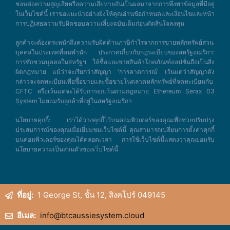
ชอบต่อความสูญเสียหรือความเสียหายอันเป็นผลมาจากการพึ่งพาข้อมูลที่มีอยู่
ในเว็บไซต์นี้ เราขอแนะนำอย่างยิ่งให้คุณอ่านข้อกำหนดและเงื่อนไขและหน้า
การปฏิเสธความรับผิดชอบความเสี่ยงฉบับเต็มก่อนตัดสินใจลงทุน
ลูกค้าจะต้องตระหนักถึงความรับผิดด้านภาษีกำไรจากการขายหลักทรัพย์ส่วน
บุคคลในประเทศที่ตนพำนัก ประกาศเกี่ยวกับกฎระเบียบของสหรัฐอเมริกา:
การชักชวนบุคคลในสหรัฐฯ ให้ซื้อและขายสินค้าโภคภัณฑ์ออปชั่นถือเป็นสิ่ง
ผิดกฎหมาย แม้ว่าจะเรียกว่าสัญญา 'การคาดการณ์' เว้นแต่ว่าสัญญาดัง
กล่าวจะจดทะเบียนเพื่อซื้อขายและซื้อขายในตลาดหลักทรัพย์ที่จดทะเบียนกับ
CFTC หรือเว้นแต่จะได้รับการยกเว้นตามกฎหมาย Ethereum Serax 03
System ไม่ยอมรับลูกค้าที่อยู่ในสหรัฐอเมริกา
นโยบายคุกกี้: เราได้วางคุกกี้ไว้บนคอมพิวเตอร์ของคุณเพื่อช่วยปรับปรุง
ประสบการณ์ของคุณเมื่อเยี่ยมชมเว็บไซต์นี้ คุณสามารถเปลี่ยนการตั้งค่าคุกกี้
บนคอมพิวเตอร์ของคุณได้ตลอดเวลา การใช้เว็บไซต์นี้แสดงว่าคุณยอมรับ
นโยบายความเป็นส่วนตัวของเว็บไซต์นี้
ที่อยู่:
1 George St, ชั้น 12, สิงคโปร์ 049145
อีเมล:
info@btcaussiesystem.cloud