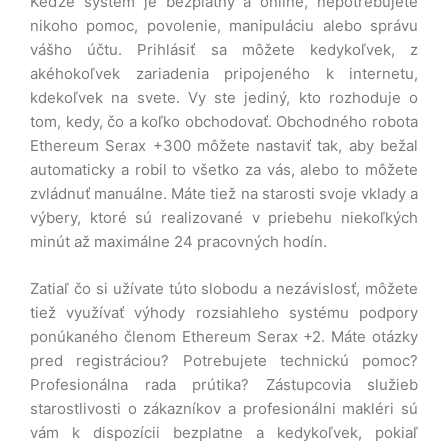
Keďže systém je bezplatný a online, nepotrebujete
nikoho pomoc, povolenie, manipuláciu alebo správu
vášho účtu. Prihlásiť sa môžete kedykoľvek, z
akéhokoľvek zariadenia pripojeného k internetu,
kdekoľvek na svete. Vy ste jediný, kto rozhoduje o
tom, kedy, čo a koľko obchodovať. Obchodného robota
Ethereum Serax +300 môžete nastaviť tak, aby bežal
automaticky a robil to všetko za vás, alebo to môžete
zvládnuť manuálne. Máte tiež na starosti svoje vklady a
výbery, ktoré sú realizované v priebehu niekoľkých
minút až maximálne 24 pracovných hodín.
Zatiaľ čo si užívate túto slobodu a nezávislosť, môžete
tiež využívať výhody rozsiahleho systému podpory
ponúkaného členom Ethereum Serax +2. Máte otázky
pred registráciou? Potrebujete technickú pomoc?
Profesionálna rada prútika? Zástupcovia služieb
starostlivosti o zákazníkov a profesionálni makléri sú
vám k dispozícii bezplatne a kedykoľvek, pokiaľ