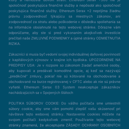
spoločnosť poskytujúca finančné služby a nepôsobí ako spoločnosť
poskytujúca finančné služby. Ethereum Serax +2 neprijíma žiadnu
právnu zodpovednosť týkajúcu sa miestnych zákonov, ani
zodpovednosť za stratu alebo poškodenie v dôsledku spoliehania sa
na informácie obsiahnuté na tejto webovej stránke. Dôrazne vám
odporúčame, aby ste si pred vykonaním akejkoľvek investície
prečítali naše ZMLUVNÉ PODMIENKY a úplné stránky ODMIETNUTIA
RIZIKA.
Zákazníci si musia byť vedomí svojej individuálnej daňovej povinnosti
z kapitálových výnosov v krajine ich bydliska. UPOZORNENIE NA
PREDPISY USA: Je v rozpore so zákonom žiadať americké osoby,
aby kupovali a predávali komoditné opcie, aj keď sa nazývajú
„predikčné“ zmluvy, pokiaľ nie sú kótované na obchodovanie a
obchodované na burze registrovanej v CFTC alebo ak nie sú právne
vyňaté. Ethereum Serax 03 System neakceptuje zákazníkov
nachádzajúcich sa v Spojených štátoch
POLITIKA SÚBOROV COOKIE: Do vášho počítača sme umiestnili
súbory cookie, aby sme vám pomohli zlepšiť vašu skúsenosť pri
návšteve tejto webovej stránky. Nastavenia cookies môžete na
svojom počítači kedykoľvek zmeniť. Používanie tejto webovej
stránky znamená, že akceptujete ZÁSADY OCHRANY OSOBNÝCH