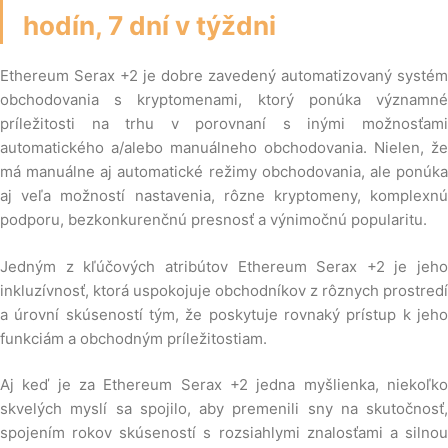
hodín, 7 dní v týždni
Ethereum Serax +2 je dobre zavedený automatizovaný systém
obchodovania s kryptomenami, ktorý ponúka významné
príležitosti na trhu v porovnaní s inými možnosťami
automatického a/alebo manuálneho obchodovania. Nielen, že
má manuálne aj automatické režimy obchodovania, ale ponúka
aj veľa možností nastavenia, rôzne kryptomeny, komplexnú
podporu, bezkonkurenčnú presnosť a výnimočnú popularitu.
Jedným z kľúčových atribútov Ethereum Serax +2 je jeho
inkluzívnosť, ktorá uspokojuje obchodníkov z rôznych prostredí
a úrovní skúseností tým, že poskytuje rovnaký prístup k jeho
funkciám a obchodným príležitostiam.
Aj keď je za Ethereum Serax +2 jedna myšlienka, niekoľko
skvelých myslí sa spojilo, aby premenili sny na skutočnosť,
spojením rokov skúseností s rozsiahlymi znalosťami a silnou