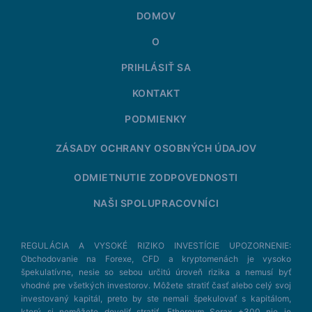
DOMOV
O
PRIHLÁSIŤ SA
KONTAKT
PODMIENKY
ZÁSADY OCHRANY OSOBNÝCH ÚDAJOV
ODMIETNUTIE ZODPOVEDNOSTI
NAŠI SPOLUPRACOVNÍCI
REGULÁCIA A VYSOKÉ RIZIKO INVESTÍCIE UPOZORNENIE:
Obchodovanie na Forexe, CFD a kryptomenách je vysoko
špekulatívne, nesie so sebou určitú úroveň rizika a nemusí byť
vhodné pre všetkých investorov. Môžete stratiť časť alebo celý svoj
investovaný kapitál, preto by ste nemali špekulovať s kapitálom,
ktorý si nemôžete dovoliť stratiť. Ethereum Serax +300 nie je