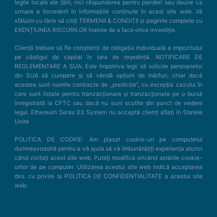
legile locale ale țării, nici răspunderea pentru pierderi sau daune ca
urmare a încrederii în informațiile conținute în acest site web. Vă
sfătuim cu tărie să citiți TERMENII & CONDIȚII și paginile complete cu
EXENȚIUNEA RISCURILOR înainte de a face orice investiție.
Clienții trebuie să fie conștienți de obligația individuală a impozitului
pe câștigul de capital în țara de reședință. NOTIFICARE DE
REGLEMENTARE A SUA: Este împotriva legii să solicite persoanelor
din SUA să cumpere și să vândă opțiuni de mărfuri, chiar dacă
acestea sunt numite contracte de „predicție”, cu excepția cazului în
care sunt listate pentru tranzacționare și tranzacționate pe o bursă
înregistrată la CFTC sau dacă nu sunt scutite din punct de vedere
legal. Ethereum Serax 03 System nu acceptă clienți aflați în Statele
Unite
POLITICA DE COOKIE: Am plasat cookie-uri pe computerul
dumneavoastră pentru a vă ajuta să vă îmbunătățiți experiența atunci
când vizitați acest site web. Puteți modifica oricând setările cookie-
urilor de pe computer. Utilizarea acestui site web indică acceptarea
dvs. cu privire la POLITICA DE CONFIDENTIALITATE a acestui site
web.