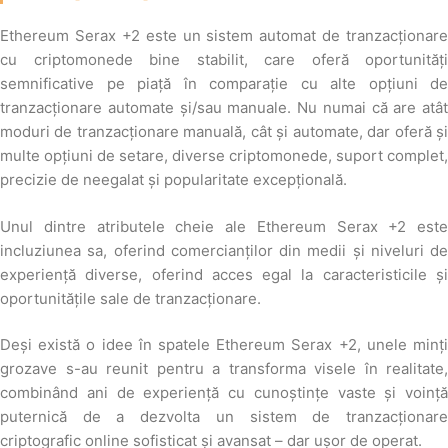
Ethereum Serax +2 este un sistem automat de tranzacționare
cu criptomonede bine stabilit, care oferă oportunități
semnificative pe piață în comparație cu alte opțiuni de
tranzacționare automate și/sau manuale. Nu numai că are atât
moduri de tranzacționare manuală, cât și automate, dar oferă și
multe opțiuni de setare, diverse criptomonede, suport complet,
precizie de neegalat și popularitate excepțională.
Unul dintre atributele cheie ale Ethereum Serax +2 este
incluziunea sa, oferind comercianților din medii și niveluri de
experiență diverse, oferind acces egal la caracteristicile și
oportunitățile sale de tranzacționare.
Deși există o idee în spatele Ethereum Serax +2, unele minți
grozave s-au reunit pentru a transforma visele în realitate,
combinând ani de experiență cu cunoștințe vaste și voință
puternică de a dezvolta un sistem de tranzacționare
criptografic online sofisticat și avansat – dar ușor de operat.