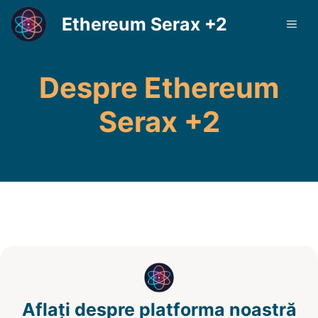
Sari
Ethereum Serax +2
MEN
la
conținut
Despre Ethereum
Serax +2
Aflați despre platforma noastră