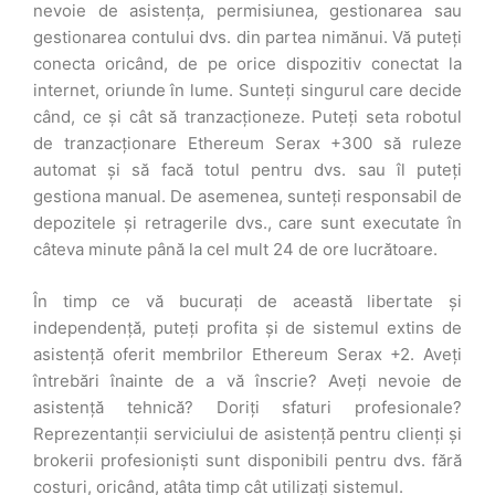
nevoie de asistența, permisiunea, gestionarea sau
gestionarea contului dvs. din partea nimănui. Vă puteți
conecta oricând, de pe orice dispozitiv conectat la
internet, oriunde în lume. Sunteți singurul care decide
când, ce și cât să tranzacționeze. Puteți seta robotul
de tranzacționare Ethereum Serax +300 să ruleze
automat și să facă totul pentru dvs. sau îl puteți
gestiona manual. De asemenea, sunteți responsabil de
depozitele și retragerile dvs., care sunt executate în
câteva minute până la cel mult 24 de ore lucrătoare.
În timp ce vă bucurați de această libertate și
independență, puteți profita și de sistemul extins de
asistență oferit membrilor Ethereum Serax +2. Aveți
întrebări înainte de a vă înscrie? Aveți nevoie de
asistență tehnică? Doriți sfaturi profesionale?
Reprezentanții serviciului de asistență pentru clienți și
brokerii profesioniști sunt disponibili pentru dvs. fără
costuri, oricând, atâta timp cât utilizați sistemul.