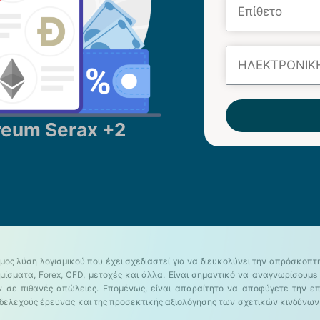
reum Serax +2
όμος λύση λογισμικού που έχει σχεδιαστεί για να διευκολύνει την απρόσκο
ματα, Forex, CFD, μετοχές και άλλα. Είναι σημαντικό να αναγνωρίσουμε ό
ν σε πιθανές απώλειες. Επομένως, είναι απαραίτητο να αποφύγετε την 
ενδελεχούς έρευνας και της προσεκτικής αξιολόγησης των σχετικών κινδύν