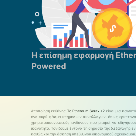
Η επίσημη εφαρμογή Ethe
Powered
Αποποίηση ευθύνης:
Το Ethereum Serax +2
είναι μια καινοτ
ένα ευρύ φάσμα υπηρεσιών συναλλαγών, όπως κρυπτονομίσ
χρηματοοικονομικούς κινδύνους που μπορεί να οδηγήσου
ικανότητα. Τονίζουμε έντονα τη σημασία της διεξαγωγής 
καθώς και την άσκηση υπεύθυνου οικονομικού σχεδιασμού.