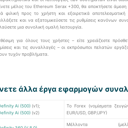
γίνετε μέλος του Ethereum Serax +300, θα αποκτήσετε άμεσ
κά φιλική προς το χρήστη και εξαιρετικά αποτελεσματική
αλλάξετε και να εξατομικεύσετε τις ρυθμίσεις κανόνων συ
λαύσετε μια συνολική ομαλή λειτουργία.
αθέσιμη για όλους τους χρήστες – είτε χρειάζεστε πρόσθε
θμίσεις και τις συναλλαγές – οι εκπρόσωποι πελατών εργάζ
σουν τυχόν προβλήματα.
ίνετε άλλα έργα εφαρμογών συνα
efinity Ai (500)
(v1);
Το Forex (νομίσματα ζευγ
efinity Ai (500)
(v2)
EUR/USD, GBP/JPY)
Μέλλοντα (μελλον
efinity 360 (V 8.0)