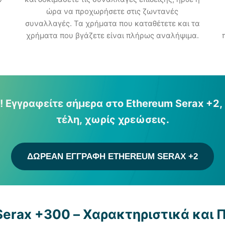
ώρα να προχωρήσετε στις ζωντανές
συναλλαγές. Τα χρήματα που καταθέτετε και τα
χρήματα που βγάζετε είναι πλήρως αναλήψιμα.
ς! Εγγραφείτε σήμερα στο Ethereum Serax +2,
τέλη, χωρίς χρεώσεις.
ΔΩΡΕΆΝ ΕΓΓΡΑΦΉ ETHEREUM SERAX +2
Serax +300 – Χαρακτηριστικά και