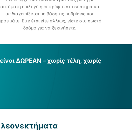
αυτόματη επιλογή ή επιτρέψτε στο σύστημα να
τις διαχειρίζεται με βάση τις ρυθμίσεις που
προτιμάτε. Είτε έτσι είτε αλλιώς, είστε στο σωστό
δρόμο για να ξεκινήσετε.
 είναι ΔΩΡΕΑΝ – χωρίς τέλη, χωρίς
 Πλεονεκτήματα