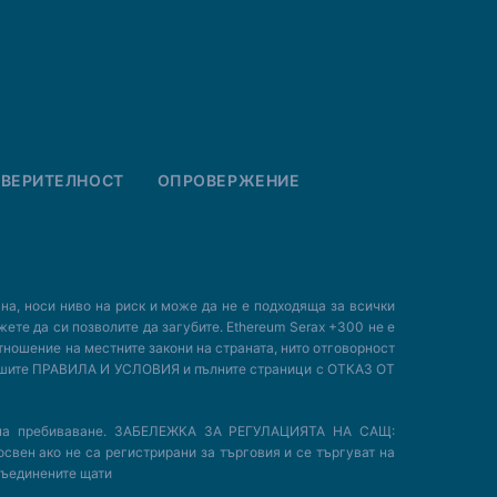
ОВЕРИТЕЛНОСТ
ОПРОВЕРЖЕНИЕ
носи ниво на риск и може да не е подходяща за всички
жете да си позволите да загубите. Ethereum Serax +300 не е
тношение на местните закони на страната, нито отговорност
 нашите ПРАВИЛА И УСЛОВИЯ и пълните страници с ОТКАЗ ОТ
на на пребиваване. ЗАБЕЛЕЖКА ЗА РЕГУЛАЦИЯТА НА САЩ:
 освен ако не са регистрирани за търговия и се търгуват на
 Съединените щати