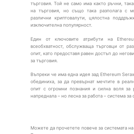
търговия. Той не само има както ръчни, так
на търговия, но също така разполага с м
различни криптовалути, цялостна поддръж
изключителна популярност.
Един от ключовите атрибути на Ethere
всеобхватност, обслужваща търговци от ра
опит, като предоставя равен достъп до него
за търговия.
Въпреки че има една идея зад Ethereum Serax
обединиха, за да превърнат мечтите в реалн
опит с огромни познания и силна воля за 
напреднала – но лесна за работа – система за
Можете да прочетете повече за системата н