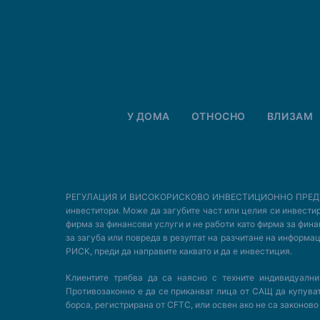
У ДОМА
ОТНОСНО
ВЛИЗАМ
РЕГУЛАЦИЯ И ВИСОКОРИСКОВО ИНВЕСТИЦИОННО ПРЕДУПРЕЖДЕ
инвеститори. Може да загубите част или целия си инвестира
фирма за финансови услуги и не работи като фирма за фина
за загуба или повреда в резултат на разчитане на инфор
РИСК, преди да направите каквато и да е инвестиция.
Клиентите трябва да са наясно с техните индивидуал
Противозаконно е да се приканват лица от САЩ да купуват и
борса, регистрирана от CFTC, или освен ако не са законов