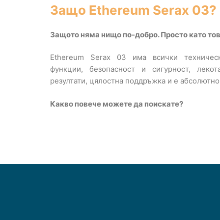
Защо Ethereum Serax 03?
Защото няма нищо по-добро. Просто като тов
Ethereum Serax 03 има всички техничес
функции, безопасност и сигурност, лекот
резултати, цялостна поддръжка и е абсолютно
Какво повече можете да поискате?