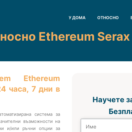
У ДОМА
ОТНОСНО
носно Ethereum Serax
tem Ethereum
4 часа, 7 дни в
Научете з
Безпл
томатизирана система за
значителни възможности на
ни и/или ръчни опции за