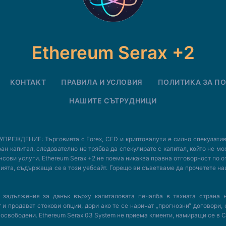
Ethereum Serax +2
КОНТАКТ
ПРАВИЛА И УСЛОВИЯ
ПОЛИТИКА ЗА П
НАШИТЕ СЪТРУДНИЦИ
НИЕ: Търговията с Forex, CFD и криптовалути е силно спекулативна, 
н капитал, следователно не трябва да спекулирате с капитал, който не мо
нсови услуги. Ethereum Serax +2 не поема никаква правна отговорност по о
мацията, съдържаща се в този уебсайт. Горещо ви съветваме да прочетете
ни задължения за данък върху капиталовата печалба в тяхната стра
 продават стокови опции, дори ако те се наричат ​​„прогнозни“ договори,
о освободени. Ethereum Serax 03 System не приема клиенти, намиращи се в