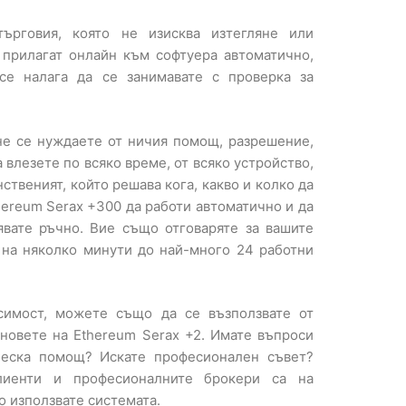
ърговия, която не изисква изтегляне или
е прилагат онлайн към софтуера автоматично,
се налага да се занимавате с проверка за
 не се нуждаете от ничия помощ, разрешение,
 влезете по всяко време, от всяко устройство,
ственият, който решава кога, какво и колко да
hereum Serax +300 да работи автоматично и да
явате ръчно. Вие също отговаряте за вашите
е на няколко минути до най-много 24 работни
симост, можете също да се възползвате от
новете на Ethereum Serax +2. Имате въпроси
ческа помощ? Искате професионален съвет?
лиенти и професионалните брокери са на
о използвате системата.