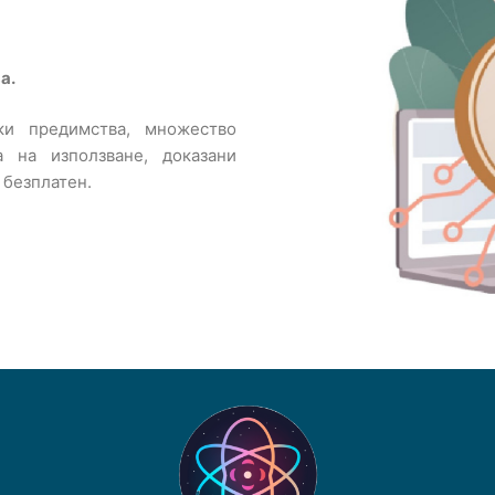
а.
ки предимства, множество
а на използване, доказани
 безплатен.