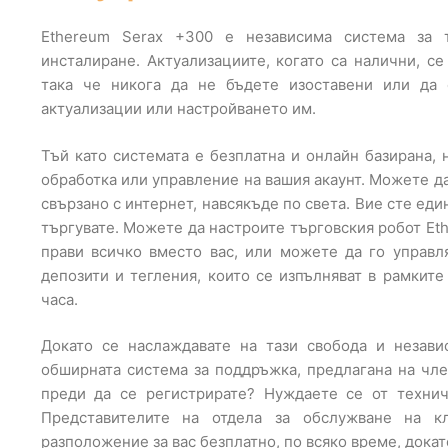
Ethereum Serax +300 е независима система за т
инсталиране. Актуализациите, когато са налични, с
така че никога да не бъдете изоставени или да 
актуализации или настройването им.
Тъй като системата е безплатна и онлайн базирана,
обработка или управление на вашия акаунт. Можете да
свързано с интернет, навсякъде по света. Вие сте един
търгувате. Можете да настроите търговския робот Et
прави всичко вместо вас, или можете да го управл
депозити и тегления, които се изпълняват в рамкит
часа.
Докато се наслаждавате на тази свобода и незави
обширната система за поддръжка, предлагана на чле
преди да се регистрирате? Нуждаете се от техни
Представителите на отдела за обслужване на к
разположение за вас безплатно, по всяко време, докат