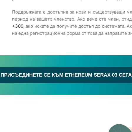
Поддръжката е достъпна за нови и съществуващи чл
период на вашето членство. Ако вече сте член, оти
+300,
ако искате да получите достъп до системата. Ак
на една регистрационна форма от това да направите 
ПРИСЪЕДИНЕТЕ СЕ КЪМ ETHEREUM SERAX 03 СЕГА