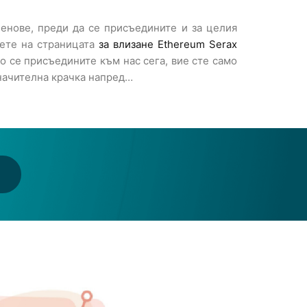
енове, преди да се присъедините и за целия
дете на страницата
за влизане Ethereum Serax
о се присъедините към нас сега, вие сте само
значителна крачка напред…