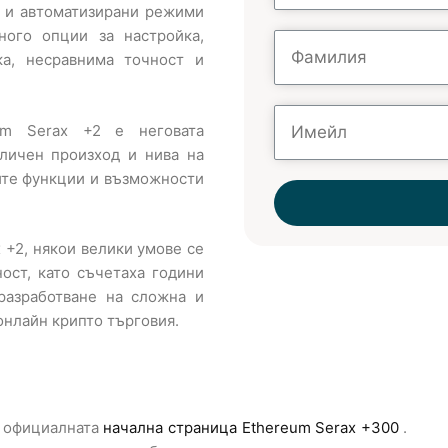
а и автоматизирани режими
ного опции за настройка,
ка, несравнима точност и
um Serax +2 е неговата
зличен произход и нива на
вите функции и възможности
 +2, някои велики умове се
ост, като съчетаха години
разработване на сложна и
 онлайн крипто търговия.
а официалната
начална страница
Ethereum Serax +300
.