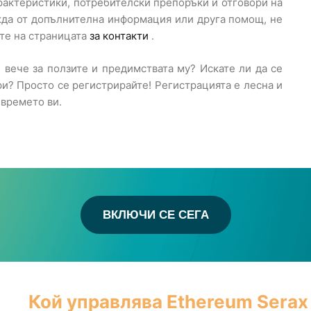
рактеристики, потребителски препоръки и отговори на
жда от допълнителна информация или друга помощ, не
ете на страницата
за контакти
.
 вече за ползите и предимствата му? Искате ли да се
и? Просто се регистрирайте! Регистрацията е лесна и
 времето ви.
ВКЛЮЧИ СЕ СЕГА
Кой управлява Ethereum Serax