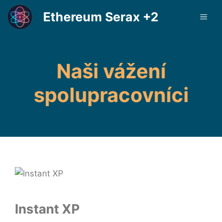
Přeskočit
Ethereum Serax +2
ME
na
obsah
Naši vážení
spolupracovníci
Instant XP