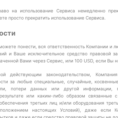
аво на использование Сервиса немедленно прек
ете просто прекратить использование Сервиса.
ости
ожете понести, вся ответственность Компании и лю
ий и Ваше исключительное средство правовой з
аченной Вами через Сервис, или 100 USD, если Вы н
ной действующим законодательством, Компан
ности за любые специальные, случайные, косвенны
ыли, потери данных или другой информации, 
результате или каким-либо образом связанные 
обеспечения третьих лиц и/или оборудования треть
положением настоящих Условий), даже если К
тков и даже если средство правовой защиты не до